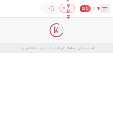
享
登入
註冊
探
索
Copyright © Data Systems Consulting Co., Ltd. All rights reserved.