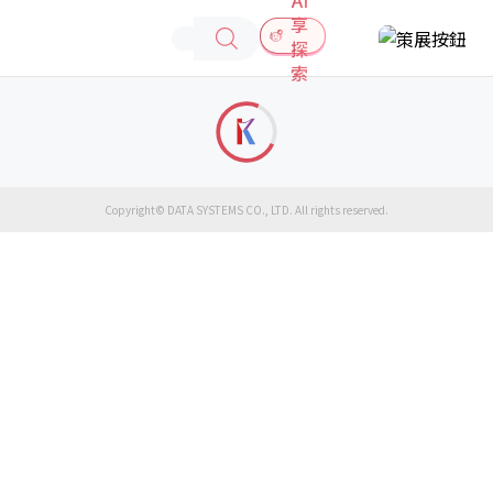
享
探
索
Copyright© DATA SYSTEMS CO., LTD. All rights reserved.