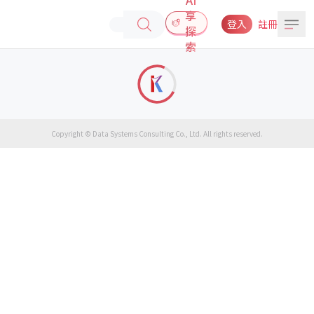
享
登入
註冊
探
索
Copyright © Data Systems Consulting Co., Ltd. All rights reserved.