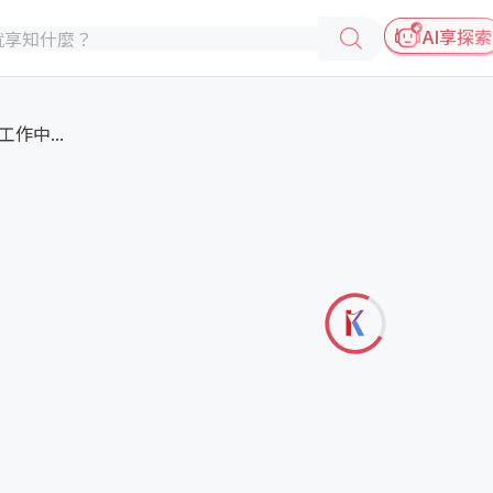
AI享探索
作中...