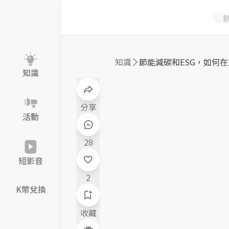
知識
節能減碳和ESG，如何在工
知識
分享
活動
28
短影音
2
K幣兌換
收藏