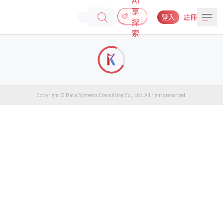
享
登入
註冊
探
索
Copyright © Data Systems Consulting Co., Ltd. All rights reserved.