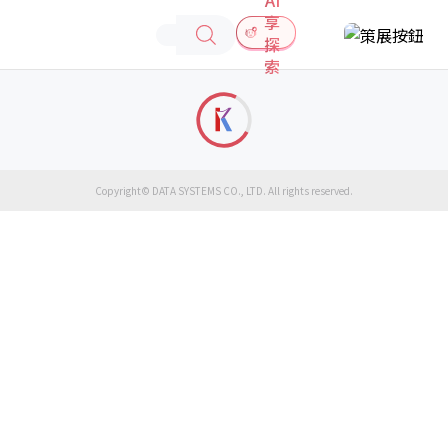
享
探
索
Copyright© DATA SYSTEMS CO., LTD. All rights reserved.