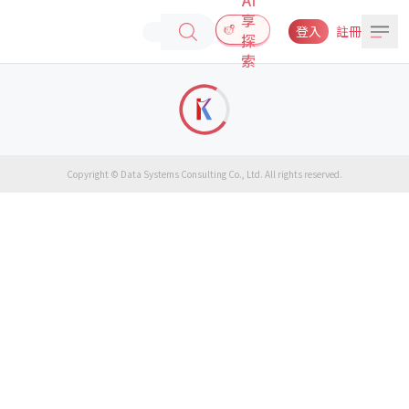
享
登入
註冊
探
索
Copyright © Data Systems Consulting Co., Ltd. All rights reserved.