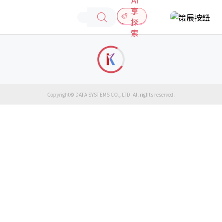
享
探
索
Copyright© DATA SYSTEMS CO., LTD. All rights reserved.