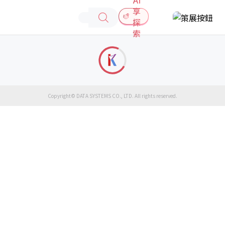
享
探
索
Copyright© DATA SYSTEMS CO., LTD. All rights reserved.