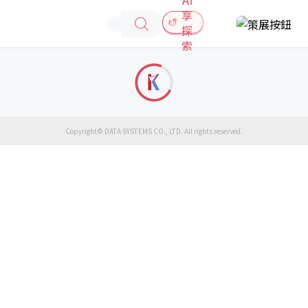
享
探
索
Copyright© DATA SYSTEMS CO., LTD. All rights reserved.