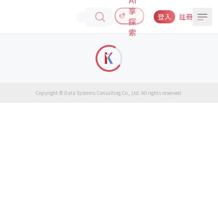
享
登入
註冊
探
索
Copyright © Data Systems Consulting Co., Ltd. All rights reserved.