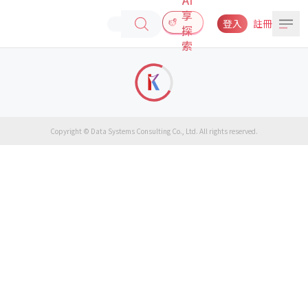
享
登入
註冊
探
索
Copyright © Data Systems Consulting Co., Ltd. All rights reserved.