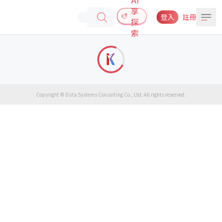
享
登入
註冊
探
索
Copyright © Data Systems Consulting Co., Ltd. All rights reserved.