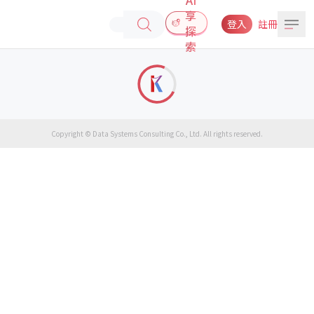
享
登入
註冊
探
索
Copyright © Data Systems Consulting Co., Ltd. All rights reserved.