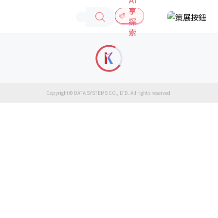
享
探
索
Copyright© DATA SYSTEMS CO., LTD. All rights reserved.