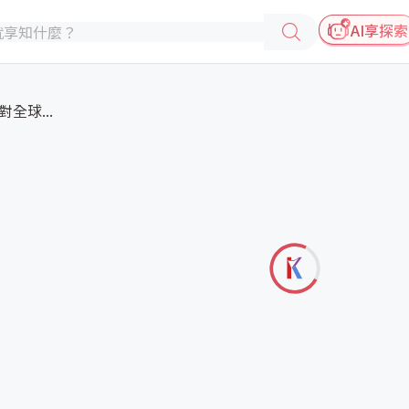
AI享探索
全球...