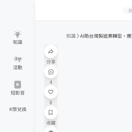
知識
AI助台灣製造業轉型，應對
知識
分享
活動
4
短影音
8
K幣兌換
收藏