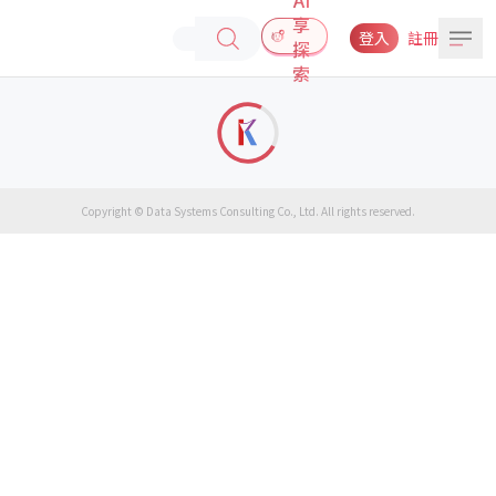
享
登入
註冊
探
索
Copyright © Data Systems Consulting Co., Ltd. All rights reserved.