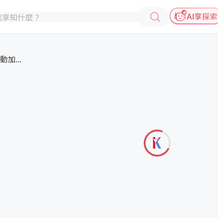
AI享探索
加...