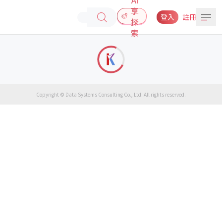
享
登入
註冊
探
索
Copyright © Data Systems Consulting Co., Ltd. All rights reserved.