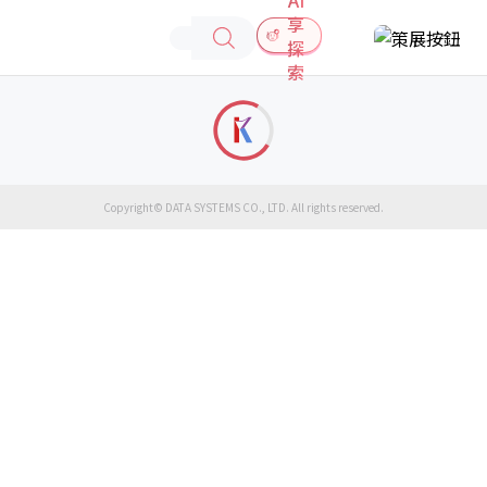
享
探
索
Copyright© DATA SYSTEMS CO., LTD. All rights reserved.