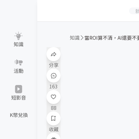
知識
當ROI算不清，AI還要不要
知識
分享
活動
163
短影音
88
K幣兌換
收藏