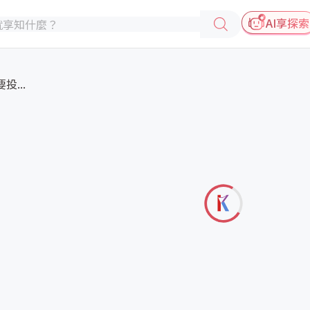
AI享探索
投...