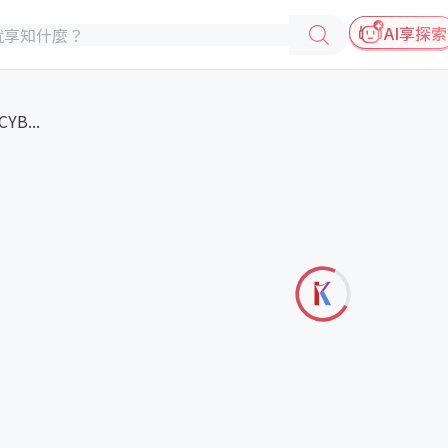
AI享探索
B...