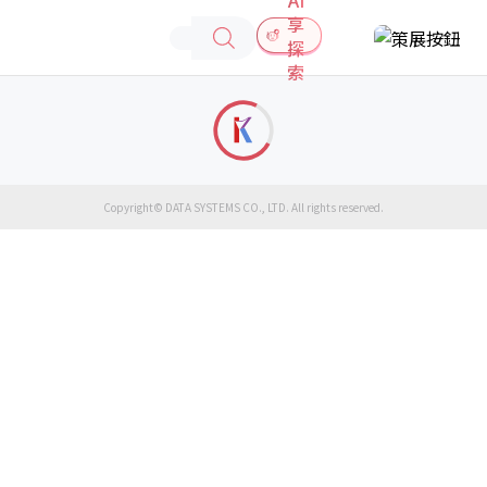
享
探
索
Copyright© DATA SYSTEMS CO., LTD. All rights reserved.