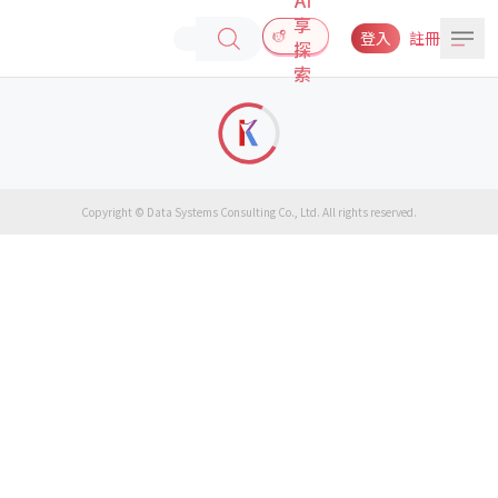
享
登入
註冊
探
索
Copyright © Data Systems Consulting Co., Ltd. All rights reserved.