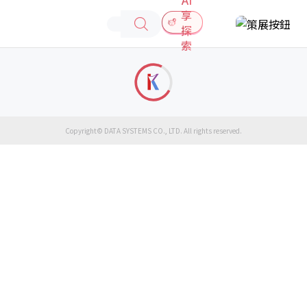
享
探
索
Copyright© DATA SYSTEMS CO., LTD. All rights reserved.