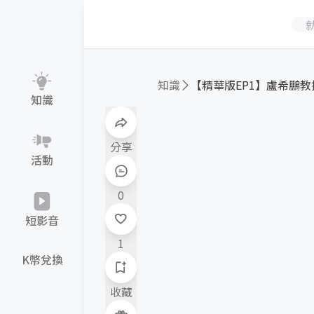
知識
【精華版EP1】盧希鵬教授：
知識
分享
活動
0
短影音
1
K幣兌換
收藏