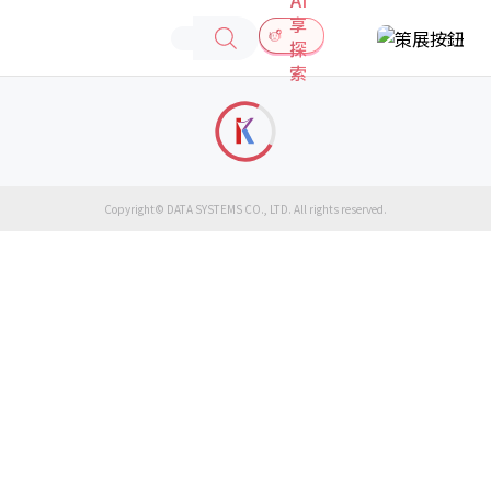
享
探
索
Copyright© DATA SYSTEMS CO., LTD. All rights reserved.