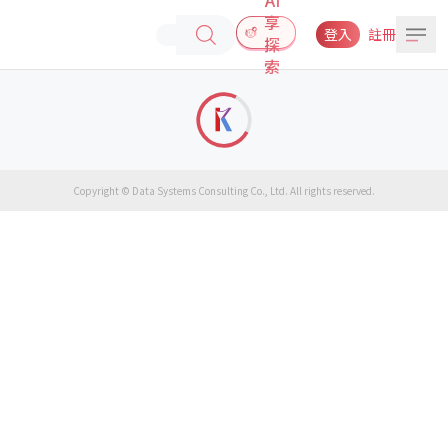
享
登入
註冊
探
索
Copyright © Data Systems Consulting Co., Ltd. All rights reserved.