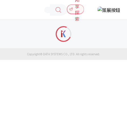
享
探
索
Copyright© DATA SYSTEMS CO., LTD. All rights reserved.