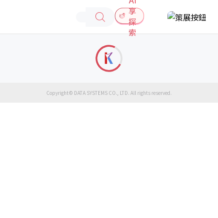
享
探
索
Copyright© DATA SYSTEMS CO., LTD. All rights reserved.