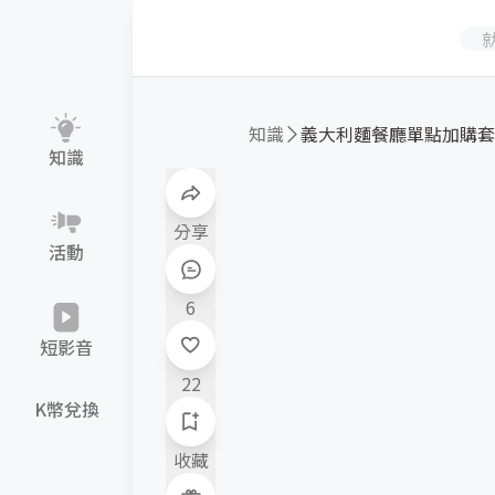
知識
知識
分享
活動
6
短影音
22
K幣兌換
收藏