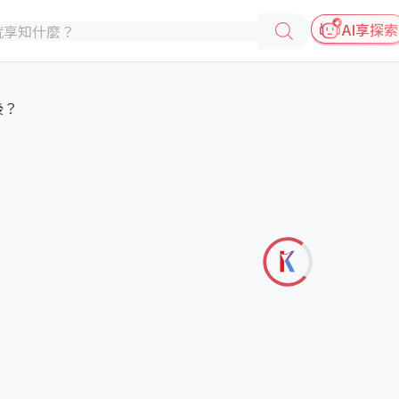
AI享探索
後？