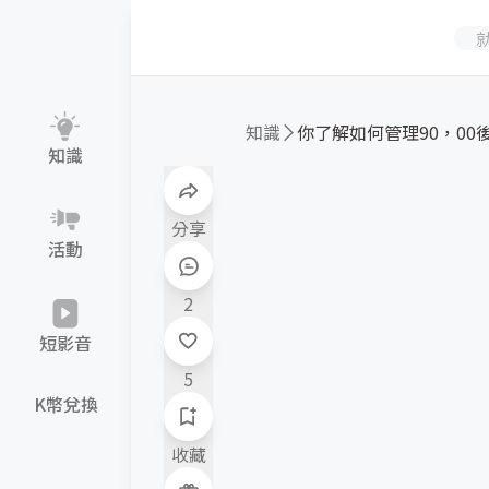
知識
你了解如何管理90，00
知識
分享
活動
2
短影音
5
K幣兌換
收藏