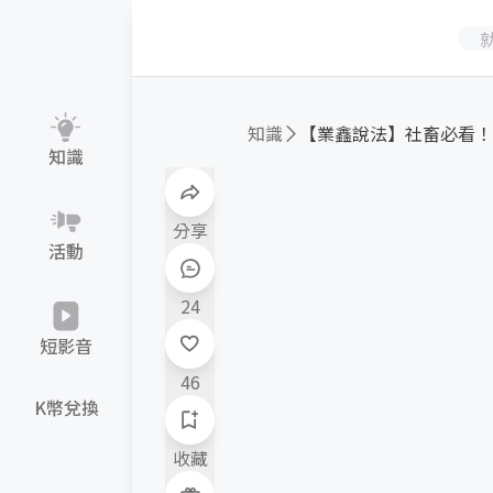
知識
知識
分享
活動
24
短影音
46
K幣兌換
收藏