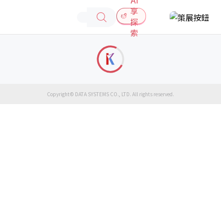
享
探
索
Copyright© DATA SYSTEMS CO., LTD. All rights reserved.