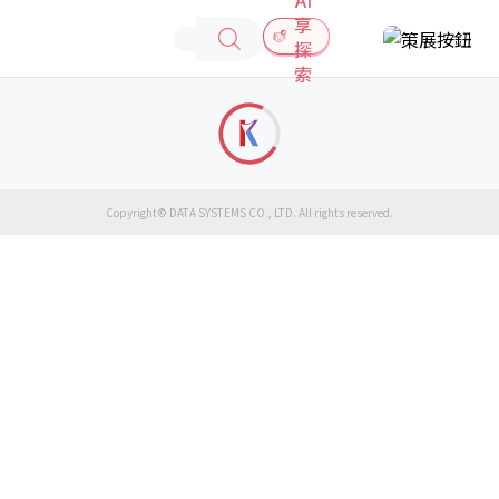
享
探
索
Copyright© DATA SYSTEMS CO., LTD. All rights reserved.