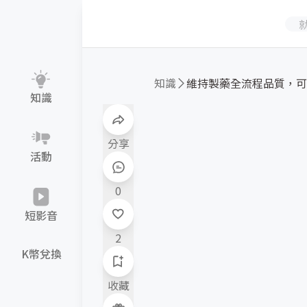
知識
知識
分享
活動
0
短影音
2
K幣兌換
收藏