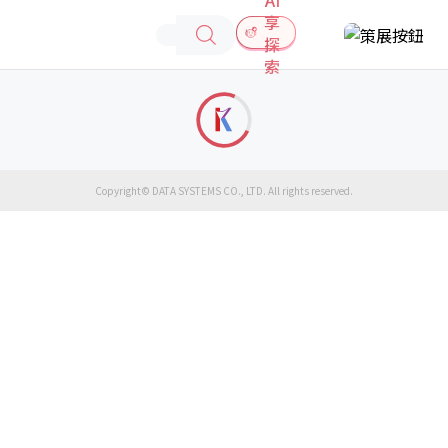
享
探
索
Copyright© DATA SYSTEMS CO., LTD. All rights reserved.