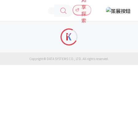
享
探
索
Copyright© DATA SYSTEMS CO., LTD. All rights reserved.