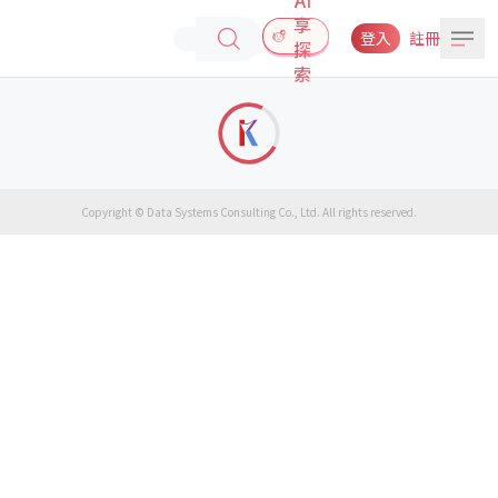
享
登入
註冊
探
索
Copyright © Data Systems Consulting Co., Ltd. All rights reserved.