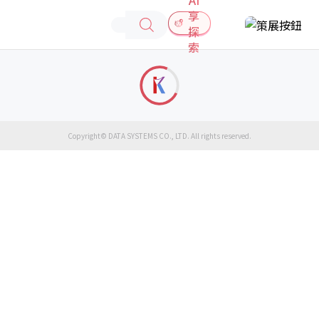
享
探
索
Copyright© DATA SYSTEMS CO., LTD. All rights reserved.