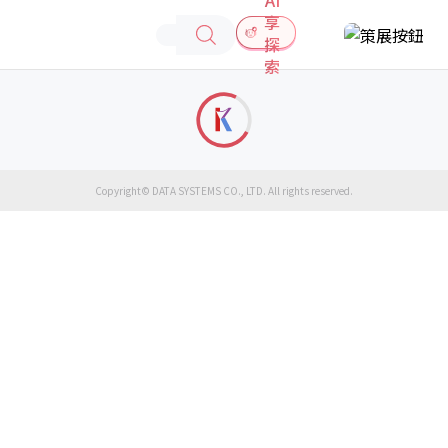
享
探
索
Copyright© DATA SYSTEMS CO., LTD. All rights reserved.