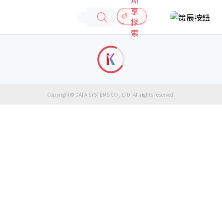
享
探
索
Copyright© DATA SYSTEMS CO., LTD. All rights reserved.