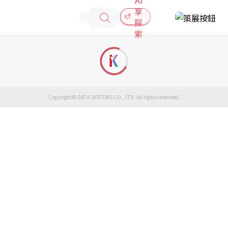
享
探
索
Copyright© DATA SYSTEMS CO., LTD. All rights reserved.