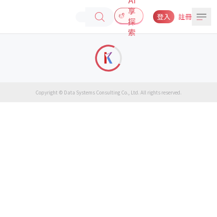
享
登入
註冊
探
索
Copyright © Data Systems Consulting Co., Ltd. All rights reserved.