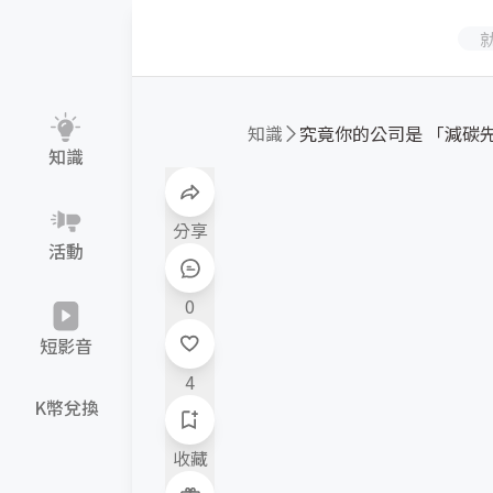
知識
究竟你的公司是 「減碳先鋒
知識
分享
活動
0
短影音
4
K幣兌換
收藏