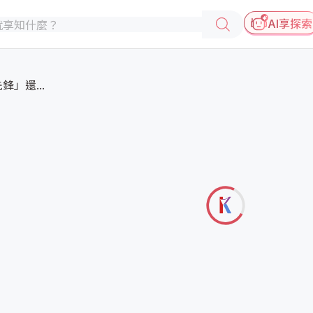
AI享探索
」還...