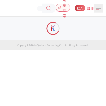
享
登入
註冊
探
索
Copyright © Data Systems Consulting Co., Ltd. All rights reserved.