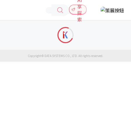
享
探
索
Copyright© DATA SYSTEMS CO., LTD. All rights reserved.